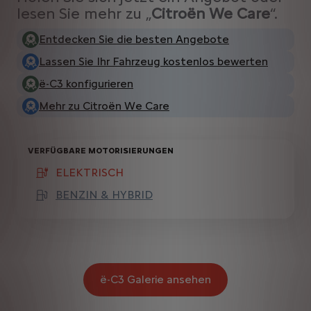
lesen Sie mehr zu „
Citroën We Care
“.
Entdecken Sie die besten Angebote
Lassen Sie Ihr Fahrzeug kostenlos bewerten
ë-C3 konfigurieren
Mehr zu Citroën We Care
VERFÜGBARE MOTORISIERUNGEN
ELEKTRISCH
(active )
BENZIN & HYBRID
ë-C3 Galerie ansehen