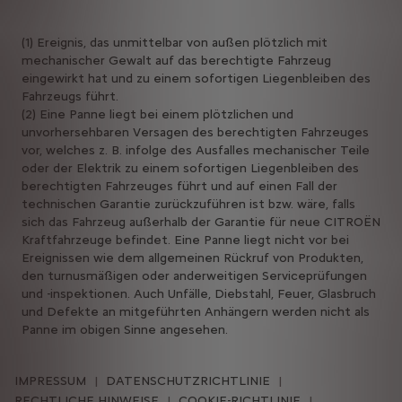
(1) Ereignis, das unmittelbar von außen plötzlich mit
mechanischer Gewalt auf das berechtigte Fahrzeug
eingewirkt hat und zu einem sofortigen Liegenbleiben des
Fahrzeugs führt.
(2) Eine Panne liegt bei einem plötzlichen und
unvorhersehbaren Versagen des berechtigten Fahrzeuges
vor, welches z. B. infolge des Ausfalles mechanischer Teile
oder der Elektrik zu einem sofortigen Liegenbleiben des
berechtigten Fahrzeuges führt und auf einen Fall der
technischen Garantie zurückzuführen ist bzw. wäre, falls
sich das Fahrzeug außerhalb der Garantie für neue CITROËN
Kraftfahrzeuge befindet. Eine Panne liegt nicht vor bei
Ereignissen wie dem allgemeinen Rückruf von Produkten,
den turnusmäßigen oder anderweitigen Serviceprüfungen
und -inspektionen. Auch Unfälle, Diebstahl, Feuer, Glasbruch
und Defekte an mitgeführten Anhängern werden nicht als
Panne im obigen Sinne angesehen.
IMPRESSUM
DATENSCHUTZRICHTLINIE
RECHTLICHE HINWEISE
COOKIE-RICHTLINIE