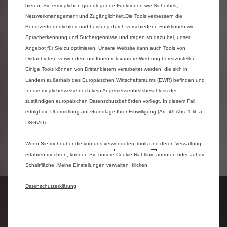
EIN NOTRUF DIREKT
bieten. Sie ermöglichen grundlegende Funktionen wie Sicherheit,
Netzwerkmanagement und Zugänglichkeit.Die Tools verbessern die
AUS DEM AUTO
Benutzerfreundlichkeit und Leistung durch verschiedene Funktionen wie
HERAUS
Spracherkennung und Suchergebnisse und tragen so dazu bei, unser
Angebot für Sie zu optimieren. Unsere Website kann auch Tools von
Drittanbietern verwenden, um Ihnen relevantere Werbung bereitzustellen.
Wenn Ihr Fahrzeug mit der Citroën Connect Box
Einige Tools können von Drittanbietern verarbeitet werden, die sich in
ausgestattet ist (je nach Version serienmäßig oder
Ländern außerhalb des Europäischen Wirtschaftsraums (EWR) befinden und
optional), können Sie Citroën Assistance
für die möglicherweise noch kein Angemessenheitsbeschluss der
kontaktieren, indem Sie einfach die schwarze Taste
zuständigen europäischen Datenschutzbehörden vorliegt. In diesem Fall
über Ihrem Rückspiegel drücken. Im Falle einer
Kollision, bei der die Airbags ausgelöst werden, wird
erfolgt die Übermittlung auf Grundlage Ihrer Einwilligung (Art. 49 Abs. 1 lit. a
automatisch ein Anruf an Citroën Assistance
DSGVO).
getätigt, die bei Bedarf sofort Hilfe schicken kann.
Den Notruf können Sie auch eigenständig über die
Wenn Sie mehr über die von uns verwendeten Tools und deren Verwaltung
rote SOS Taste auslösen.
erfahren möchten, können Sie unsere
Cookie‑Richtlinie
aufrufen oder auf die
Schaltfläche „Meine Einstellungen verwalten“ klicken.
Datenschutzerklärung