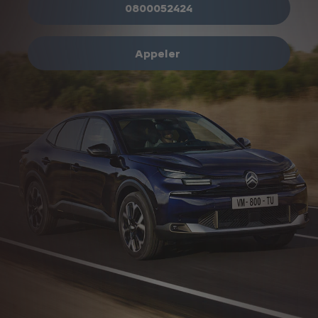
0800052424
Appeler