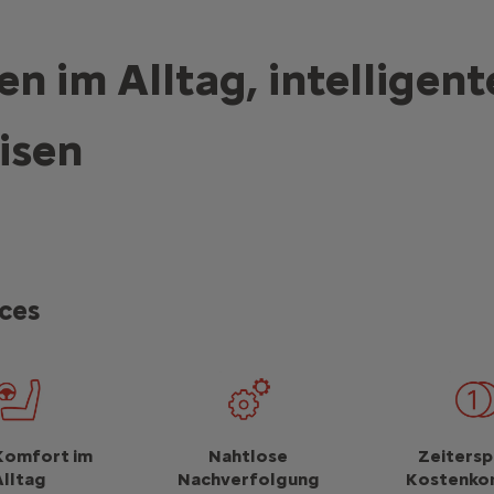
n im Alltag, intelligent
isen
ices
Komfort im
Nahtlose
Zeitersp
Alltag
Nachverfolgung
Kostenkon