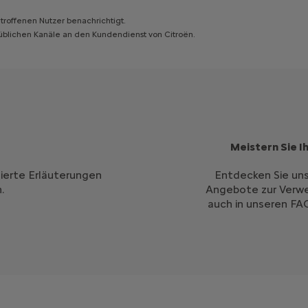
roffenen Nutzer benachrichtigt.
e üblichen Kanäle an den Kundendienst von Citroën.
Meistern Sie I
lierte Erläuterungen
Entdecken Sie uns
.
Angebote zur Verwe
auch in unseren FA