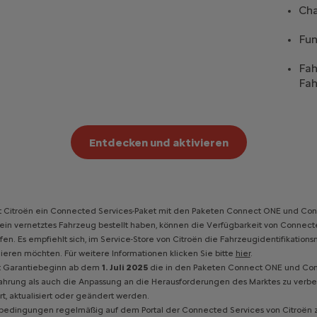
Ch
Fun
Fah
Fah
Entdecken und aktivieren
etet Citroën ein Connected Services-Paket mit den Paketen Connect ONE und Co
23 ein vernetztes Fahrzeug bestellt haben, können die Verfügbarkeit von Conn
fen. Es empfiehlt sich, im Service-Store von Citroën die Fahrzeugidentifikati
ren möchten. Für weitere Informationen klicken Sie bitte
hier
.
it Garantiebeginn ab dem
1. Juli 2025
die in den Paketen Connect ONE und Con
ahrung als auch die Anpassung an die Herausforderungen des Marktes zu verbe
t, aktualisiert oder geändert werden.
sbedingungen regelmäßig auf dem Portal der Connected Services von Citroën 