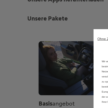
Unsere Pakete
Ohne 
Wir v
bestm
Netzw
versc
zu op
berei
Europ
der z
Basis
angebot
Ihrer