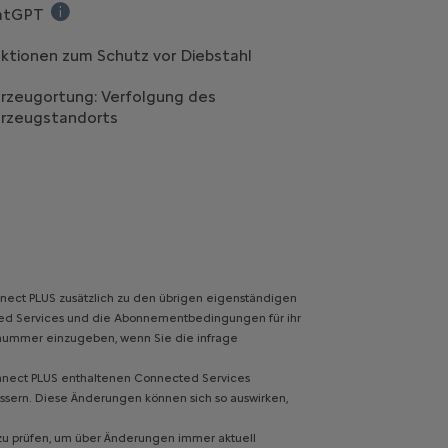
atGPT
Bessere Sprachsteuerung des Fahrzeugs. ChatGPT und 
ktionen zum Schutz vor Diebstahl
rzeugortung: Verfolgung des
rzeugstandorts
nnect PLUS zusätzlich zu den übrigen eigenständigen
ected Services und die Abonnementbedingungen für ihr
onsnummer einzugeben, wenn Sie die infrage
nect PLUS enthaltenen Connected Services
ssern. Diese Änderungen können sich so auswirken,
zu prüfen, um über Änderungen immer aktuell