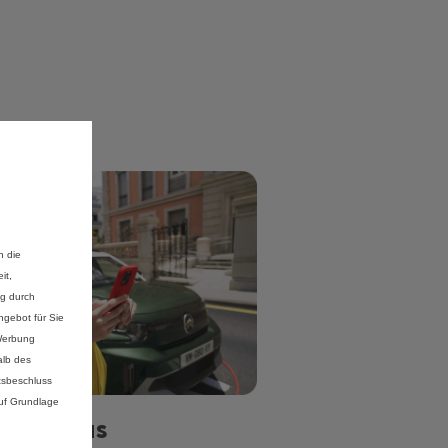
n die
it,
ng durch
gebot für Sie
 Werbung
alb des
tsbeschluss
auf Grundlage
nnect
Plus