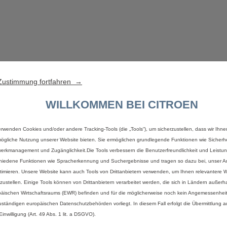
Zustimmung fortfahren →
WILLKOMMEN BEI CITROEN
erwenden Cookies und/oder andere Tracking-Tools (die „Tools“), um sicherzustellen, dass wir Ihne
ögliche Nutzung unserer Website bieten. Sie ermöglichen grundlegende Funktionen wie Sicherhe
erkmanagement und Zugänglichkeit.Die Tools verbessern die Benutzerfreundlichkeit und Leistu
hiedene Funktionen wie Spracherkennung und Suchergebnisse und tragen so dazu bei, unser An
timieren. Unsere Website kann auch Tools von Drittanbietern verwenden, um Ihnen relevantere
tzustellen. Einige Tools können von Drittanbietern verarbeitet werden, die sich in Ländern außerh
äischen Wirtschaftsraums (EWR) befinden und für die möglicherweise noch kein Angemessenhei
uständigen europäischen Datenschutzbehörden vorliegt. In diesem Fall erfolgt die Übermittlung 
Connect
One
Co
 Einwilligung (Art. 49 Abs. 1 lit. a DSGVO).