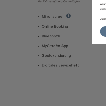
Bei Fahrzeugübergabe verfügbar
Wenn 
Cooki
Mirror screen
Daten
Anzeige kompatibler A
Online Booking
Bluetooth
MyCitroën-App
Geolokalisierung
Digitales Serviceheft