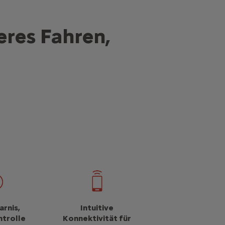
eres Fahren,
arnis,
Intuitive
trolle
Konnektivität für