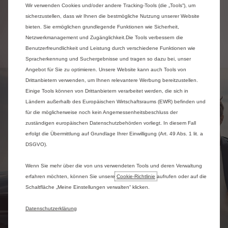
Wir verwenden Cookies und/oder andere Tracking-Tools (die „Tools“), um
sicherzustellen, dass wir Ihnen die bestmögliche Nutzung unserer Website
bieten. Sie ermöglichen grundlegende Funktionen wie Sicherheit,
Partnersuche
Netzwerkmanagement und Zugänglichkeit.Die Tools verbessern die
Benutzerfreundlichkeit und Leistung durch verschiedene Funktionen wie
Spracherkennung und Suchergebnisse und tragen so dazu bei, unser
Angebot für Sie zu optimieren. Unsere Website kann auch Tools von
Drittanbietern verwenden, um Ihnen relevantere Werbung bereitzustellen.
Einige Tools können von Drittanbietern verarbeitet werden, die sich in
Ländern außerhalb des Europäischen Wirtschaftsraums (EWR) befinden und
für die möglicherweise noch kein Angemessenheitsbeschluss der
zuständigen europäischen Datenschutzbehörden vorliegt. In diesem Fall
erfolgt die Übermittlung auf Grundlage Ihrer Einwilligung (Art. 49 Abs. 1 lit. a
DSGVO).
Wenn Sie mehr über die von uns verwendeten Tools und deren Verwaltung
erfahren möchten, können Sie unsere
Cookie‑Richtlinie
aufrufen oder auf die
Schaltfläche „Meine Einstellungen verwalten“ klicken.
Datenschutzerklärung