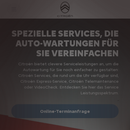
S
k
i
p
t
S
o
k
C
i
SPEZIELLE SERVICES, DIE
o
p
n
t
AUTO-WARTUNGEN FÜR
t
o
e
N
SIE VEREINFACHEN
n
a
t
v
T
i
Citroën bietet clevere Serviceleistungen an, um die
e
g
Autowartung für Sie noch einfacher zu gestalten:
x
a
Citroën Services, die rund um die Uhr verfügbar sind,
t
t
i
Citroën Express-Service, Citroën Telemaintenance
o
oder VideoCheck. Entdecken Sie hier das Service
n
Leistungsspektrum.
t
e
x
t
Online-Terminanfrage