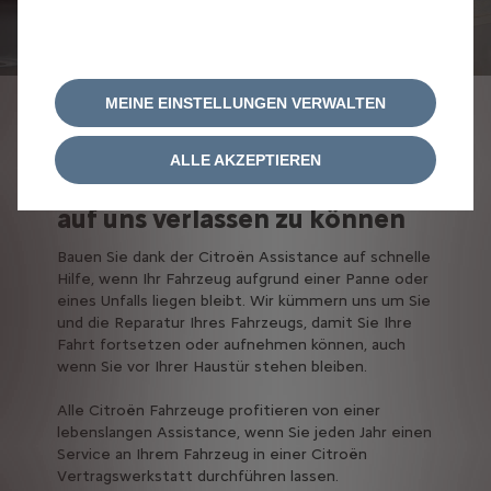
MEINE EINSTELLUNGEN VERWALTEN
CITROËN ASSISTANCE
ALLE AKZEPTIEREN
Das beruhigende Gefühl, sich
auf uns verlassen zu können
Bauen Sie dank der Citroën Assistance auf schnelle
Hilfe, wenn Ihr Fahrzeug aufgrund einer Panne oder
eines Unfalls liegen bleibt. Wir kümmern uns um Sie
und die Reparatur Ihres Fahrzeugs, damit Sie Ihre
Fahrt fortsetzen oder aufnehmen können, auch
wenn Sie vor Ihrer Haustür stehen bleiben.
Alle Citroën Fahrzeuge profitieren von einer
lebenslangen Assistance, wenn Sie jeden Jahr einen
Service an Ihrem Fahrzeug in einer Citroën
Vertragswerkstatt durchführen lassen.