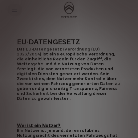
S
k
i
p
t
S
o
k
C
i
o
p
EU-DATENGESETZ
n
t
t
o
Das
EU-Datengesetz (Verordnung (EU)
e
N
2023/2854)
ist eine europäische Verordnung,
n
a
die einheitliche Regeln für den Zugriff, die
t
v
Weitergabe und die Nutzung von Daten
T
i
festlegt, die von vernetzten Produkten und
e
g
digitalen Diensten generiert werden. Sein
x
a
Zweck ist es, dem Nutzer mehr Kontrolle über
t
t
die von seinem Fahrzeug generierten Daten zu
i
geben und gleichzeitig Transparenz, Fairness
o
und Sicherheit bei der Verwaltung dieser
n
Daten zu gewährleisten.
t
e
x
t
Wer ist ein Nutzer?
Ein Nutzer ist jemand, der ein stabiles
Nutzungsrecht des vernetzten Fahrzeugs hat