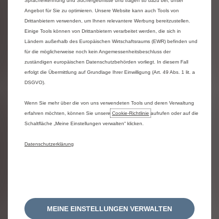
Spracherkennung und Suchergebnisse und tragen so dazu bei, unser
Angebot für Sie zu optimieren. Unsere Website kann auch Tools von
Zwecke der Datenverarbeitung
Drittanbietern verwenden, um Ihnen relevantere Werbung bereitzustellen.
Stellantis verarbeitet Fahrzeugdaten
ausschließlich zu folgenden Zwecken:
Einige Tools können von Drittanbietern verarbeitet werden, die sich in
Ländern außerhalb des Europäischen Wirtschaftsraums (EWR) befinden und
•
Bereitstellung
und Verwaltung der von Ihnen
für die möglicherweise noch kein Angemessenheitsbeschluss der
aktivierten verbundenen Dienste;
•
die Einhaltung
gesetzlicher Verpflichtungen;
zuständigen europäischen Datenschutzbehörden vorliegt. In diesem Fall
•
Verbesserung
der Qualität und Leistung von
erfolgt die Übermittlung auf Grundlage Ihrer Einwilligung (Art. 49 Abs. 1 lit. a
Fahrzeugen und Diensten;
DSGVO).
•
Analyse
von aggregierten und anonymisierten
Daten für statistische Zwecke oder zur
Produktentwicklung.
Wenn Sie mehr über die von uns verwendeten Tools und deren Verwaltung
erfahren möchten, können Sie unsere
Cookie‑Richtlinie
aufrufen oder auf die
Schaltfläche „Meine Einstellungen verwalten“ klicken.
Wie können Sie auf Ihre Daten zugreifen?
Datenschutzerklärung
•
Verbraucher (B2C)
: Verbraucher können über
das
Stellantis Datenschutz-Portal
im Abschnitt
„Auskunftsrecht” auf ihre Daten zugreifen.
•
Geschäftskunden (B2B)
: Geschäftskunden
(Flotten, Leasinggesellschaften, gewerbliche
Kunden) müssen ihre Datenauskunftsanfragen
über den speziellen Mobilisights-Kanal
einreichen:
Kontaktformular von Mobilisights.
MEINE EINSTELLUNGEN VERWALTEN