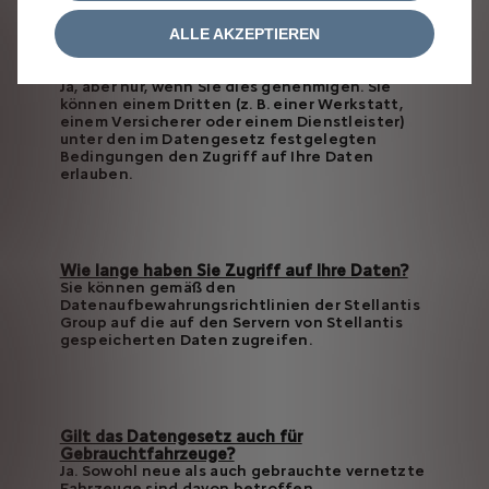
ALLE AKZEPTIEREN
Können Dritte auf Ihre Daten zugreifen?
Ja, aber nur, wenn Sie dies genehmigen. Sie
können einem Dritten (z. B. einer Werkstatt,
einem Versicherer oder einem Dienstleister)
unter den im Datengesetz festgelegten
Bedingungen den Zugriff auf Ihre Daten
erlauben.
Wie lange haben Sie Zugriff auf Ihre Daten?
Sie können gemäß den
Datenaufbewahrungsrichtlinien der Stellantis
Group auf die auf den Servern von Stellantis
gespeicherten Daten zugreifen.
Gilt das Datengesetz auch für
Gebrauchtfahrzeuge?
Ja. Sowohl neue als auch gebrauchte vernetzte
Fahrzeuge sind davon betroffen.