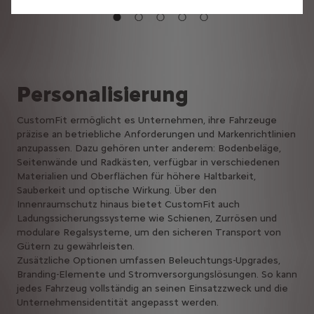
Personalisierung
CustomFit ermöglicht es Unternehmen, ihre Fahrzeuge
präzise an betriebliche Anforderungen und Markenrichtlinien
anzupassen. Dazu gehören unter anderem: Bodenbeläge,
Seitenwände und Radkästen, verfügbar in verschiedenen
Materialien und Oberflächen für höhere Haltbarkeit,
Sauberkeit und optische Wirkung. Über den
Innenraumschutz hinaus bietet CustomFit auch
Ladungssicherungssysteme wie Schienen, Zurrösen und
modulare Regalsysteme, um den sicheren Transport von
Gütern zu gewährleisten.
Zusätzliche Optionen umfassen Beleuchtungs-Upgrades,
Branding-Elemente und Stromversorgungslösungen. So kann
jedes Fahrzeug vollständig an seinen Einsatzzweck und die
Unternehmensidentität angepasst werden.