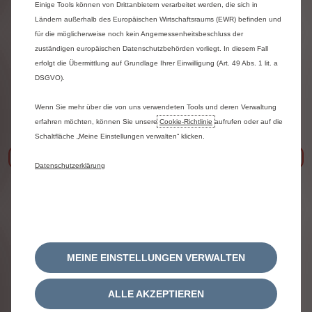
Das Fahrzeug für Ihren Zweck
Einige Tools können von Drittanbietern verarbeitet werden, die sich in
CustomFit liefert intelligente, modulare
Ländern außerhalb des Europäischen Wirtschaftsraums (EWR) befinden und
Fahrzeuglösungen, die speziell auf die Bedürfnisse Ihres
für die möglicherweise noch kein Angemessenheitsbeschluss der
Unternehmens abgestimmt sind. Egal, ob Sie Güter,
zuständigen europäischen Datenschutzbehörden vorliegt. In diesem Fall
Personen oder Spezialausrüstung transportieren, Ihre
Flotte wird sicher, effizient und produktiv eingesetzt.
erfolgt die Übermittlung auf Grundlage Ihrer Einwilligung (Art. 49 Abs. 1 lit. a
DSGVO).
Wenn Sie mehr über die von uns verwendeten Tools und deren Verwaltung
erfahren möchten, können Sie unsere
Cookie‑Richtlinie
aufrufen oder auf die
Schaltfläche „Meine Einstellungen verwalten“ klicken.
Zurück
Wei
Datenschutzerklärung
MEINE EINSTELLUNGEN VERWALTEN
Construction Business
ALLE AKZEPTIEREN