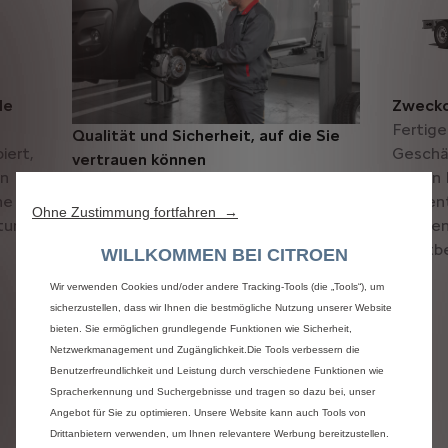
le
Zwecko
Fertige
Qualität und Sicherheit, auf die Sie
iert,
Geschä
vertrauen können
en
helfen 
CustomFit erfüllt strenge Qualitäts-
ne
Wesentl
und Sicherheitsstandards und
Ohne Zustimmung fortfahren →
stung
Kunden
gewährleistet langfristige Haltbarkeit.
Wettbe
WILLKOMMEN BEI CITROEN
Über ein globales Netzwerk von mehr
als 400 zertifizierten Partnern stehen
Wir verwenden Cookies und/oder andere Tracking-Tools (die „Tools“), um
schnelle und skalierbare Anpassungen
sicherzustellen, dass wir Ihnen die bestmögliche Nutzung unserer Website
zur Verfügung.
bieten. Sie ermöglichen grundlegende Funktionen wie Sicherheit,
Netzwerkmanagement und Zugänglichkeit.Die Tools verbessern die
Benutzerfreundlichkeit und Leistung durch verschiedene Funktionen wie
Spracherkennung und Suchergebnisse und tragen so dazu bei, unser
Angebot für Sie zu optimieren. Unsere Website kann auch Tools von
Drittanbietern verwenden, um Ihnen relevantere Werbung bereitzustellen.