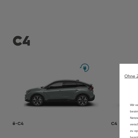
C4
Ohne 
Wir v
bestm
Netzw
ë-C4
C4
versc
zu op
berei