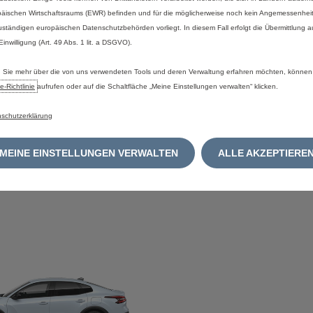
145
äischen Wirtschaftsraums (EWR) befinden und für die möglicherweise noch kein Angemessenhei
uständigen europäischen Datenschutzbehörden vorliegt. In diesem Fall erfolgt die Übermittlung 
(17)
ab
€25.570,-
 Einwilligung (Art. 49 Abs. 1 lit. a DSGVO).
(18)
09,-
mtl.
Sie mehr über die von uns verwendeten Tools und deren Verwaltung erfahren möchten, können
e‑Richtlinie
aufrufen oder auf die Schaltfläche „Meine Einstellungen verwalten“ klicken.
Angebot
anfordern
schutzerklärung
MEINE EINSTELLUNGEN VERWALTEN
ALLE AKZEPTIERE