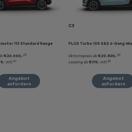
C3
omotor 113 Standard Range
PLUS Turbo 100 S&S 6-Gang-Ma
(3)
(5)
ab
€26.060,-
Aktionspreis ab
€20.805,-
(4)
(6)
9,-
mtl.
Leasing ab
€119,-
mtl.
Angebot
Angebot
anfordern
anfordern