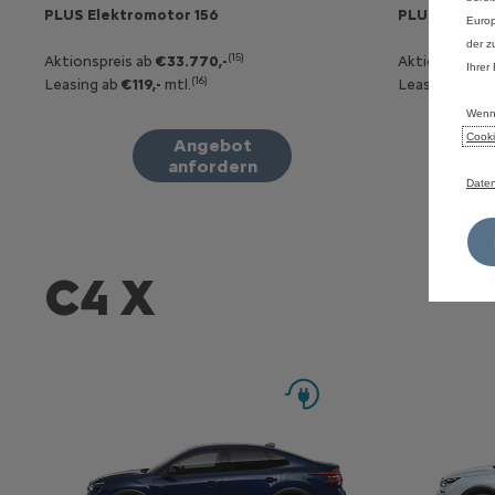
PLUS Elektromotor 156
PLUS Hybrid 
Europ
der z
(15)
Aktionspreis ab
€33.770,-
Aktionspreis 
Ihrer
(16)
Leasing ab
€119,-
mtl.
Leasing ab
€1
Wenn 
Cooki
Angebot
anfordern
Daten
C4 X