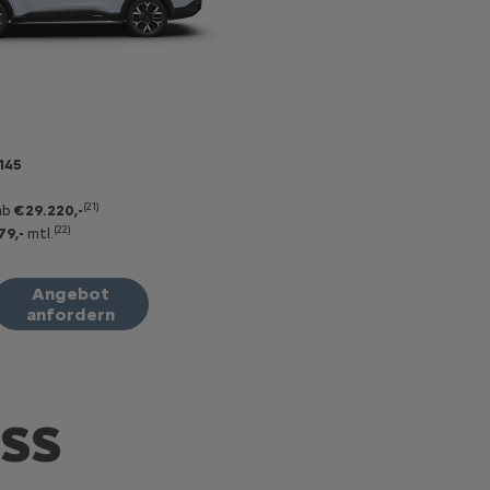
145
(21)
ab
€29.220,-
(22)
79,-
mtl.
Angebot
anfordern
OSS