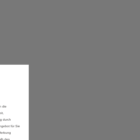
n die
it,
ng durch
gebot für Sie
 Werbung
alb des