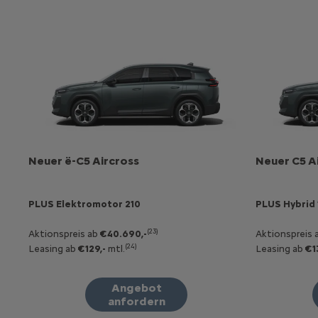
Neuer ë-C5 Aircross
Neuer C5 A
PLUS Elektromotor 210
PLUS Hybrid 
(23)
Aktionspreis ab
€40.690,-
Aktionspreis 
(24)
Leasing ab
€129,-
mtl.
Leasing ab
€1
Angebot
anfordern