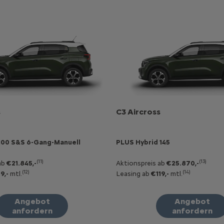
s
C3 Aircross
100 S&S 6-Gang-Manuell
PLUS Hybrid 145
(11)
(13)
ab
€21.845,-
Aktionspreis ab
€25.870,-
(12)
(14)
9,-
mtl.
Leasing ab
€119,-
mtl.
Angebot
Angebot
anfordern
anfordern