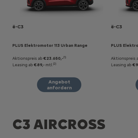
ë-C3
ë-C3
PLUS Elektromotor 113 Urban Range
PLUS Elektr
(1)
Aktionspreis ab
€23.650,-
Aktionspreis 
(2)
Leasing ab
€89,-
mtl.
Leasing ab
€9
Angebot
anfordern
C3 AIRCROSS