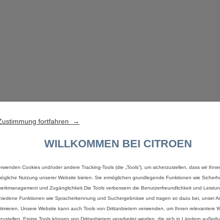
Zustimmung fortfahren →
WILLKOMMEN BEI CITROEN
erwenden Cookies und/oder andere Tracking-Tools (die „Tools“), um sicherzustellen, dass wir Ihne
ögliche Nutzung unserer Website bieten. Sie ermöglichen grundlegende Funktionen wie Sicherhe
erkmanagement und Zugänglichkeit.Die Tools verbessern die Benutzerfreundlichkeit und Leistu
hiedene Funktionen wie Spracherkennung und Suchergebnisse und tragen so dazu bei, unser An
timieren. Unsere Website kann auch Tools von Drittanbietern verwenden, um Ihnen relevantere
tzustellen. Einige Tools können von Drittanbietern verarbeitet werden, die sich in Ländern außerh