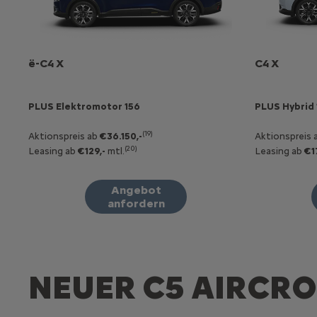
ë-C4 X
C4 X
PLUS Elektromotor 156
PLUS Hybrid 
(19)
Aktionspreis ab
€36.150,-
Aktionspreis 
(20)
Leasing ab
€129,-
mtl.
Leasing ab
€1
Angebot
anfordern
NEUER C5 AIRCR