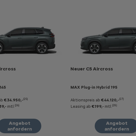
ircross
Neuer C5 Aircross
145
MAX Plug-in Hybrid 195
(25)
(27)
ab
€34.950,-
Aktionspreis ab
€44.120,-
(26)
(28)
39,-
mtl.
Leasing ab
€199,-
mtl.
Angebot
Angebot
anfordern
anfordern