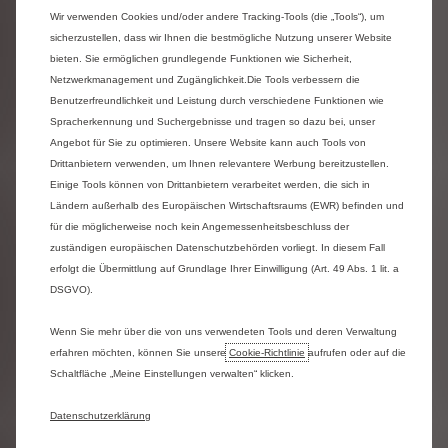
Wir verwenden Cookies und/oder andere Tracking-Tools (die „Tools“), um
sicherzustellen, dass wir Ihnen die bestmögliche Nutzung unserer Website
bieten. Sie ermöglichen grundlegende Funktionen wie Sicherheit,
Netzwerkmanagement und Zugänglichkeit.Die Tools verbessern die
Benutzerfreundlichkeit und Leistung durch verschiedene Funktionen wie
Spracherkennung und Suchergebnisse und tragen so dazu bei, unser
Angebot für Sie zu optimieren. Unsere Website kann auch Tools von
Jumper Pritsche
Drittanbietern verwenden, um Ihnen relevantere Werbung bereitzustellen.
Einige Tools können von Drittanbietern verarbeitet werden, die sich in
Konfigurieren
Ländern außerhalb des Europäischen Wirtschaftsraums (EWR) befinden und
für die möglicherweise noch kein Angemessenheitsbeschluss der
zuständigen europäischen Datenschutzbehörden vorliegt. In diesem Fall
erfolgt die Übermittlung auf Grundlage Ihrer Einwilligung (Art. 49 Abs. 1 lit. a
DSGVO).
Wenn Sie mehr über die von uns verwendeten Tools und deren Verwaltung
erfahren möchten, können Sie unsere
Cookie‑Richtlinie
aufrufen oder auf die
Schaltfläche „Meine Einstellungen verwalten“ klicken.
Datenschutzerklärung