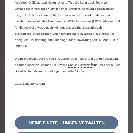
Angebot für Sie zu optimieren. Unsere Website kann auch Tools von
Drittanbietern verwenden, um Ihnen relevantere Werbung bereitzustellen.
Einige Tools können von Drittanbietern verarbeitet werden, die sich in
Jetzt Kontakt aufnehmen
Ländern außerhalb des Europäischen Wirtschaftsraums (EWR) befinden und
für die möglicherweise noch kein Angemessenheitsbeschluss der
zuständigen europäischen Datenschutzbehörden vorliegt. In diesem Fall
erfolgt die Übermittlung auf Grundlage Ihrer Einwilligung (Art. 49 Abs. 1 lit. a
DSGVO).
Wenn Sie mehr über die von uns verwendeten Tools und deren Verwaltung
erfahren möchten, können Sie unsere
Cookie‑Richtlinie
aufrufen oder auf die
Schaltfläche „Meine Einstellungen verwalten“ klicken.
Datenschutzerklärung
Ich möchte die Fahrgestellnummer
meines Fahrzeugs prüfen
MEINE EINSTELLUNGEN VERWALTEN
Bitte geben Sie Ihre Fahrgestellnummer (VIN) ein oder