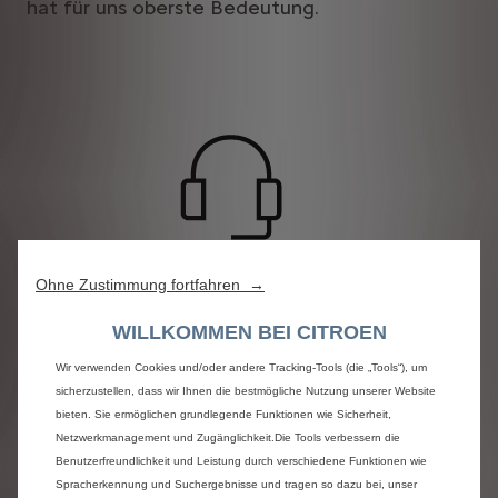
hat für uns oberste Bedeutung.
Ohne Zustimmung fortfahren →
WILLKOMMEN BEI CITROEN
Das Thema ist neu für mich. Wie gehe ich
jetzt vor?
Wir verwenden Cookies und/oder andere Tracking-Tools (die „Tools“), um
sicherzustellen, dass wir Ihnen die bestmögliche Nutzung unserer Website
Wenn Sie zum ersten Mal von diesem Thema hören und
bieten. Sie ermöglichen grundlegende Funktionen wie Sicherheit,
nicht sicher sind, was zu tun ist, wenden Sie sich bitte
Netzwerkmanagement und Zugänglichkeit.Die Tools verbessern die
direkt an Ihren Citroën Partner oder unser Expertenteam.
Benutzerfreundlichkeit und Leistung durch verschiedene Funktionen wie
Wir stehen Ihnen zur Seite.
Spracherkennung und Suchergebnisse und tragen so dazu bei, unser