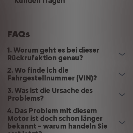
Kunden fragen
FAQs
1. Worum geht es bei dieser
Rückrufaktion genau?
2. Wo finde ich die
Fahrgestellnummer (VIN)?
3. Was ist die Ursache des
Problems?
4. Das Problem mit diesem
Motor ist doch schon länger
bekannt – warum handeln Sie