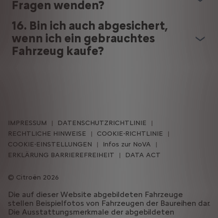
Fragen wenden?
16. Bin ich auch abgesichert,
wenn ich ein gebrauchtes
Fahrzeug kaufe?
IMPRESSUM
DATENSCHUTZRICHTLINIE
RECHTLICHE HINWEISE
COOKIE-RICHTLINIE
COOKIE-EINSTELLUNGEN
Infos zur NoVA
ERKLÄRUNG BARRIEREFREIHEIT
DATA ACT
Citroën 2026
Die auf dieser Website abgebildeten Fahrzeuge
stellen Beispielfotos von Fahrzeugen der Baureihen dar.
Die Ausstattungsmerkmale der abgebildeten