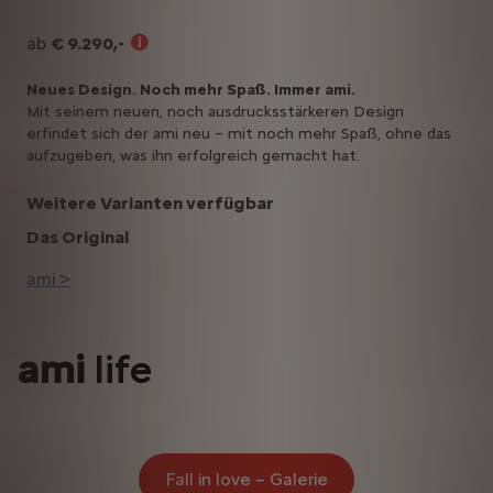
ab
€ 9.290,-
Neues Design. Noch mehr Spaß. Immer ami.
Mit seinem neuen, noch ausdrucksstärkeren Design
erfindet sich der ami neu – mit noch mehr Spaß, ohne das
aufzugeben, was ihn erfolgreich gemacht hat.
Weitere Varianten verfügbar
Das Original
ami >
ami
life
Fall in love – Galerie