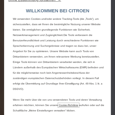
WILLKOMMEN BEI CITROEN
Wir verwenden Cookies und/oder andere Tracking-Tools (die „Tools“), um
sicherzustellen, dass wir Ihnen die bestmögliche Nutzung unserer Website
bieten. Sie ermöglichen grundlegende Funktionen wie Sicherheit,
Netzwerkmanagement und Zugänglichkeit.Die Tools verbessern die
Benutzerfreundlichkeit und Leistung durch verschiedene Funktionen wie
Spracherkennung und Suchergebnisse und tragen so dazu bei, unser
Angebot für Sie zu optimieren. Unsere Website kann auch Tools von
Drittanbietern verwenden, um Ihnen relevantere Werbung bereitzustellen.
Einige Tools können von Drittanbietern verarbeitet werden, die sich in
Ländern außerhalb des Europäischen Wirtschaftsraums (EWR) befinden und
für die möglicherweise noch kein Angemessenheitsbeschluss der
zuständigen europäischen Datenschutzbehörden vorliegt. In diesem Fall
erfolgt die Übermittlung auf Grundlage Ihrer Einwilligung (Art. 49 Abs. 1 lit. a
DSGVO).
Wenn Sie mehr über die von uns verwendeten Tools und deren Verwaltung
erfahren möchten, können Sie unsere
Cookie‑Richtlinie
aufrufen oder auf die
Schaltfläche „Meine Einstellungen verwalten“ klicken.