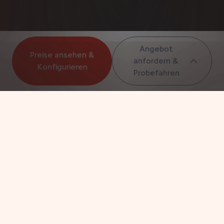
Angebot
Preise ansehen &
anfordern &
Konfigurieren
Probefahren