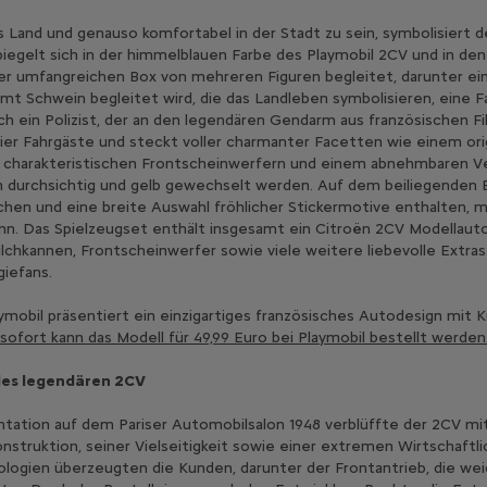
 Land und genauso komfortabel in der Stadt zu sein, symbolisiert 
piegelt sich in der himmelblauen Farbe des Playmobil 2CV und in den
iner umfangreichen Box von mehreren Figuren begleitet, darunter ei
t Schwein begleitet wird, die das Landleben symbolisieren, eine F
ch ein Polizist, der an den legendären Gendarm aus französischen Fi
vier Fahrgäste und steckt voller charmanter Facetten wie einem orig
 charakteristischen Frontscheinwerfern und einem abnehmbaren Ve
 durchsichtig und gelb gewechselt werden. Auf dem beiliegenden E
hen und eine breite Auswahl fröhlicher Stickermotive enthalten, m
ann. Das Spielzeugset enthält insgesamt ein Citroën 2CV Modellauto,
lchkannen, Frontscheinwerfer sowie viele weitere liebevolle Extra
iefans.
mobil präsentiert ein einzigartiges französisches Autodesign mit K
sofort kann das Modell für 49,99 Euro bei Playmobil bestellt werden
des legendären 2CV
entation auf dem Pariser Automobilsalon 1948 verblüffte der 2CV 
onstruktion, seiner Vielseitigkeit sowie einer extremen Wirtschaftlic
ologien überzeugten die Kunden, darunter der Frontantrieb, die we