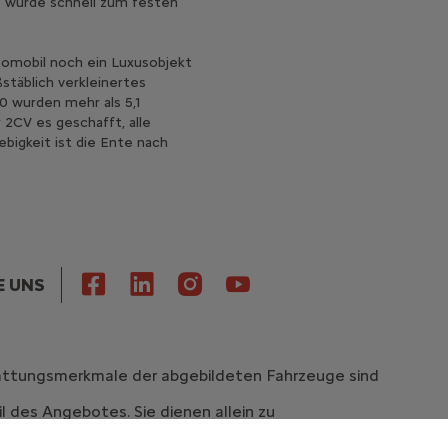
e wurde schnell zum festen
utomobil noch ein Luxusobjekt
stäblich verkleinertes
0 wurden mehr als 5,1
 2CV es geschafft, alle
bigkeit ist die Ente nach
E UNS
stattungsmerkmale der abgebildeten Fahrzeuge sind
l des Angebotes. Sie dienen allein zu