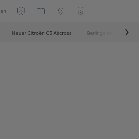
ren
Neuer Citroën C5 Aircross
Berlingo und SpaceTou
Weit