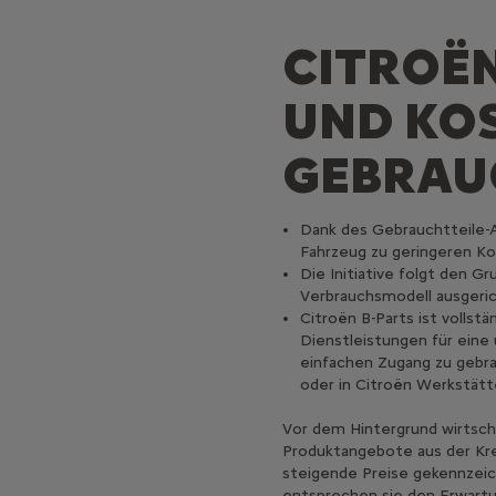
CITROËN
UND KO
GEBRAU
Dank des Gebrauchtteile
Fahrzeug zu geringeren Ko
Die Initiative folgt den G
Verbrauchsmodell ausgerich
Citroën B-Parts ist vollst
Dienstleistungen für eine
einfachen Zugang zu gebra
oder in Citroën Werkstät
Vor dem Hintergrund wirtsch
Produktangebote aus der Krei
steigende Preise gekennzeic
entsprechen sie den Erwartu