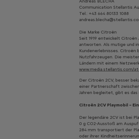
Andreas BLECHA
Communication Stellantis Au
Tel.: +43 664 80133 1088
andreas.blecha@stellantis.c
Die Marke Citroën
Seit 1919 entwickelt Citroën
antworten. Als mutige und i
Kundenerlebnisses. Citroën b
Nutzfahrzeugen. Die meisten M
Ländern mit einem Netzwerk 
www.media.stellantis.com/at
Der Citroën 2CV, besser beka
einer Partnerschaft zwischen
Jahren begleitet, gibt es das
Citroën 2CV Playmobil – E
Der legendäre 2CV ist bei Pl
0 g CO2-Ausstoß am Auspuff 
284 mm transportiert der Pla
oder ihrer Kindheitserinneru