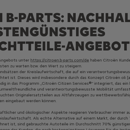
 B-PARTS: NACHHA
STENGÜNSTIGES
CHTTEILE-ANGEBOT
-Angebots unter
https://citroen.b-parts.com/de
haben Citroën Kunden
sten zu warten bzw. den Wert zu steigern.
rundsätzen der Kreislaufwirtschaft, die auf ein verantwortungsbewu
tet ist. Dieses wird insbesondere durch das Konzept Citroën oli [al
ändig in das Programm „Citroën Citizen Services®“ integriert, das e
 umweltfreundliche und verantwortungsbewusste Mobilität umfasst
uchten Originalersatzteilen aus Altfahrzeugen zu wettbewerbsfäh
ten eingebaut werden können.
aftlicher und ökologischer Aspekte reagieren Verbraucher immer 
slaufwirtschaft. Als echte Alternative auf einem Markt, der durch
hnet ist, sind gebrauchte Autoteile im Durchschnitt 70% günstiger
ngen der Kunden, die nach kostengünstigen Lösungen für die Insta