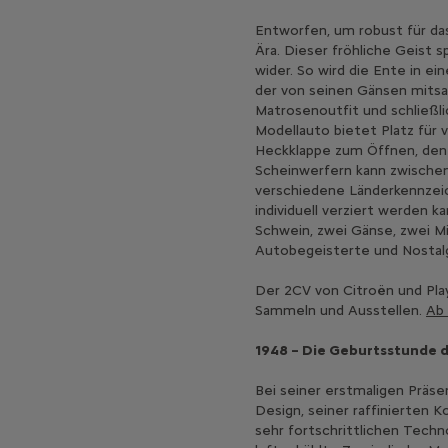
Entworfen, um robust für das
Ära. Dieser fröhliche Geist s
wider. So wird die Ente in e
der von seinen Gänsen mitsam
Matrosenoutfit und schließli
Modellauto bietet Platz für 
Heckklappe zum Öffnen, den
Scheinwerfern kann zwischen
verschiedene Länderkennzeic
individuell verziert werden k
Schwein, zwei Gänse, zwei Mi
Autobegeisterte und Nostalg
Der 2CV von Citroën und Play
Sammeln und Ausstellen.
Ab 
1948 – Die Geburtsstunde 
Bei seiner erstmaligen Präs
Design, seiner raffinierten K
sehr fortschrittlichen Techn