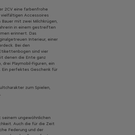
der 2CV eine farbenfrohe
 vielfältigen Accessoires
n Bauer mit zwei Milchkrügen,
ahrerin in einem gestreiften
lmen erinnert. Das
inalgetreuen Interieur, einer
rdeck. Bei den
tikettenbogen sind vier
it denen die Ente ganz
 drei Playmobil-Figuren, ein
s. Ein perfektes Geschenk für
ultcharakter zum Spielen,
.
mit seinem ungewöhnlichen
hkeit. Auch die für die Zeit
iche Federung und der