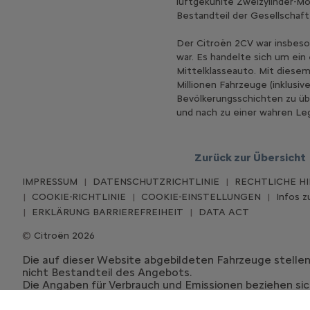
luftgekühlte Zweizylinder-M
Bestandteil der Gesellschaf
Der Citroën 2CV war insbeson
war. Es handelte sich um ein
Mittelklasseauto. Mit diese
Millionen Fahrzeuge (inklusi
Bevölkerungsschichten zu übe
und nach zu einer wahren L
Zurück zur Übersicht
IMPRESSUM
DATENSCHUTZRICHTLINIE
RECHTLICHE H
COOKIE-RICHTLINIE
COOKIE-EINSTELLUNGEN
Infos 
ERKLÄRUNG BARRIEREFREIHEIT
DATA ACT
Citroën 2026
Die auf dieser Website abgebildeten Fahrzeuge stelle
nicht Bestandteil des Angebots.
Die Angaben für Verbrauch und Emissionen beziehen sich
Vergleichszwecken der einzelnen Fahrzeugtypen.