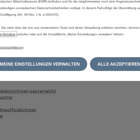
äischen Wirtschaftsraums (EWR) befinden und für die möglicherweise noch kein Angemessenhei
ngen können innerhalb von 14 Tagen vorgenommen werden.
uständigen europäischen Datenschutzbehörden vorliegt. In diesem Fall erfolgt die Übermittlung 
eziellen Angebots an Citroën Gebrauchtteilen unterstreicht das E
 Einwilligung (Art. 49 Abs. 1 lit. a DSGVO).
 Handeln und die Bereitschaft, auf die wirtschaftlichen und ökolo
Sie mehr über die von uns verwendeten Tools und deren Verwaltung erfahren möchten, können
ternehmensebene durch die Gründung des Geschäftsbereichs Circu
egieplan Dare Forward 2030 verankert ist und darauf abzielt, nachhal
e‑Richtlinie
aufrufen oder auf die Schaltfläche „Meine Einstellungen verwalten“ klicken.
n anzubieten, ohne Kompromisse bei der Qualität einzugehen.
schutzerklärung
tps://www.media.stellantis.com/at-de/citroen
MEINE EINSTELLUNGEN VERWALTEN
ALLE AKZEPTIERE
mpany/citroen-oesterreich/
ustria
heofficialcitroen
de