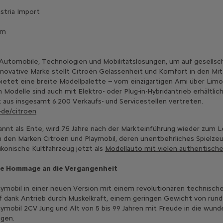
stria Import
om
 Automobile, Technologien und Mobilitätslösungen, um auf gesellsc
nnovative Marke stellt Citroën Gelassenheit und Komfort in den Mi
ietet eine breite Modellpalette − vom einzigartigen Ami über Limo
odelle sind auch mit Elektro- oder Plug-in-Hybridantrieb erhältlich.
aus insgesamt 6.200 Verkaufs- und Servicestellen vertreten.
-de/citroen
nnt als Ente, wird 75 Jahre nach der Markteinführung wieder zum L
 den Marken Citroën und Playmobil, deren unentbehrliches Spielzeug
 ikonische Kultfahrzeug jetzt als
Modellauto mit vielen authentische
ine Hommage an die Vergangenheit
aymobil in einer neuen Version mit einem revolutionären technischen
dank Antrieb durch Muskelkraft, einem geringen Gewicht von rund
ymobil 2CV Jung und Alt von 5 bis 99 Jahren mit Freude in die wund
ngen.