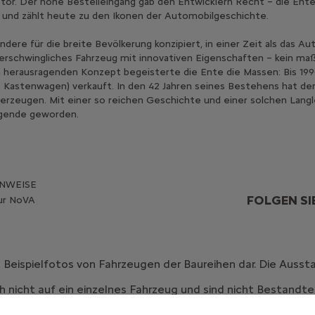
otor. Der hohe Bestelleingang gab den Entwicklern Recht – die Ent
t und zählt heute zu den Ikonen der Automobilgeschichte.
dere für die breite Bevölkerung konzipiert, in einer Zeit als das A
 erschwingliches Fahrzeug mit innovativen Eigenschaften – kein maß
m herausragenden Konzept begeisterte die Ente die Massen: Bis 199
ve Kastenwagen) verkauft. In den 42 Jahren seines Bestehens hat der
rzeugen. Mit einer so reichen Geschichte und einer solchen Langle
egende geworden.
INWEISE
FOLGEN SI
zur NoVA
n Beispielfotos von Fahrzeugen der Baureihen dar. Die Aus
 nicht auf ein einzelnes Fahrzeug und sind nicht Bestandtei