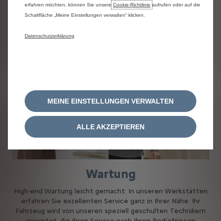
Entspanntes Fahren wie
erfahren möchten, können Sie unsere
Cookie‑Richtlinie
aufrufen oder auf die
bei einer Zen Meditation
Schaltfläche „Meine Einstellungen verwalten“ klicken.
Datenschutzerklärung
MEINE EINSTELLUNGEN VERWALTEN
ALLE AKZEPTIEREN
Wartung
High-end Wartung leicht gemacht: In unseren Werkstätten
erfahren Sie exzellenten Service ganz in Ihrer Nähe. Ihr
Fahrzeug wird von unseren speziell geschulten Technikern
gewartet, die ihren Service nach Ihren Bedürfnissen