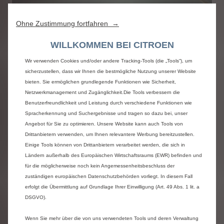
Ohne Zustimmung fortfahren →
Anschlussgarantien und
WILLKOMMEN BEI CITROEN
Wartungsverträge
Wir verwenden Cookies und/oder andere Tracking-Tools (die „Tools“), um
Schließen Sie ein Rundum-Sorglos-Paket ab.
sicherzustellen, dass wir Ihnen die bestmögliche Nutzung unserer Website
Eine Auswahl von Anschlussgarantien und
bieten. Sie ermöglichen grundlegende Funktionen wie Sicherheit,
Wartungsverträgen auf Ihre Bedürfnisse zugeschnitten.
Netzwerkmanagement und Zugänglichkeit.Die Tools verbessern die
Benutzerfreundlichkeit und Leistung durch verschiedene Funktionen wie
Spracherkennung und Suchergebnisse und tragen so dazu bei, unser
Erfahren Sie mehr
Angebot für Sie zu optimieren. Unsere Website kann auch Tools von
Drittanbietern verwenden, um Ihnen relevantere Werbung bereitzustellen.
Einige Tools können von Drittanbietern verarbeitet werden, die sich in
Ländern außerhalb des Europäischen Wirtschaftsraums (EWR) befinden und
für die möglicherweise noch kein Angemessenheitsbeschluss der
zuständigen europäischen Datenschutzbehörden vorliegt. In diesem Fall
erfolgt die Übermittlung auf Grundlage Ihrer Einwilligung (Art. 49 Abs. 1 lit. a
DSGVO).
Wenn Sie mehr über die von uns verwendeten Tools und deren Verwaltung