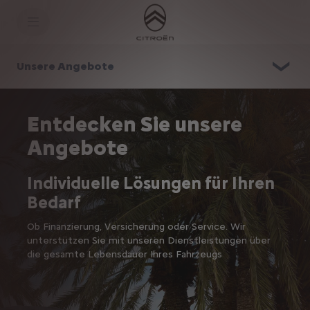
S
k
i
p
t
S
o
k
Unsere Angebote
C
i
o
p
n
t
t
o
e
N
Entdecken Sie unsere
n
a
t
v
Angebote
T
i
e
g
x
a
Individuelle Lösungen für Ihren
t
t
i
Bedarf
o
n
t
Ob Finanzierung, Versicherung oder Service. Wir
e
unterstützen Sie mit unseren Dienstleistungen über
x
die gesamte Lebensdauer Ihres Fahrzeugs
t