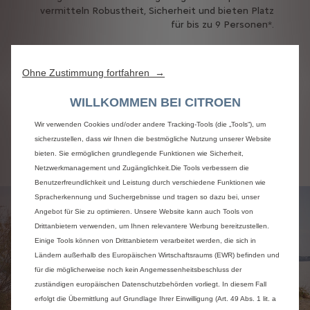
vermitteln Robustheit, Sicherheit und bieten Platz
für bis zu 9 Personen*.
*je nach Ausstattung verfügbar
Ohne Zustimmung fortfahren →
Citroën Spacetourer entdecken
WILLKOMMEN BEI CITROEN
Wir verwenden Cookies und/oder andere Tracking-Tools (die „Tools“), um
Citroën Spacetourer
sicherzustellen, dass wir Ihnen die bestmögliche Nutzung unserer Website
konfigurieren
bieten. Sie ermöglichen grundlegende Funktionen wie Sicherheit,
Netzwerkmanagement und Zugänglichkeit.Die Tools verbessern die
Benutzerfreundlichkeit und Leistung durch verschiedene Funktionen wie
Spracherkennung und Suchergebnisse und tragen so dazu bei, unser
Angebot für Sie zu optimieren. Unsere Website kann auch Tools von
Drittanbietern verwenden, um Ihnen relevantere Werbung bereitzustellen.
Einige Tools können von Drittanbietern verarbeitet werden, die sich in
Ländern außerhalb des Europäischen Wirtschaftsraums (EWR) befinden und
für die möglicherweise noch kein Angemessenheitsbeschluss der
zuständigen europäischen Datenschutzbehörden vorliegt. In diesem Fall
erfolgt die Übermittlung auf Grundlage Ihrer Einwilligung (Art. 49 Abs. 1 lit. a