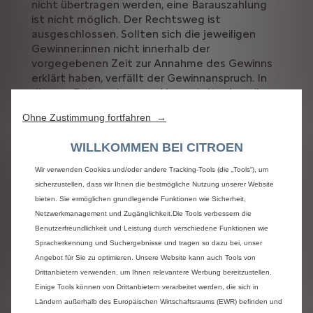
nicht übertragen werden, eine Barauszahlung
ist nicht möglich. Der Rechtsweg ist
ausgeschlossen. Sollten sich die jeweiligen
Gewinner:innen nicht innerhalb der
vorgegebenen Zeit zur Annahme des Gewinns
erklärt haben, verfällt der Gewinnanspruch. In
diesem Fall werden vom Veranstalter jeweils
Ersatzgewinner:innen gezogen. Auf die
Ohne Zustimmung fortfahren →
Ersatzgewinner:innen kommen die oben
dargelegten Bedingungen entsprechend zur
WILLKOMMEN BEI CITROEN
Anwendung, sodass innerhalb von 24 Stunden
den Gewinn bestätigen werden muss.
Wir verwenden Cookies und/oder andere Tracking-Tools (die „Tools“), um
sicherzustellen, dass wir Ihnen die bestmögliche Nutzung unserer Website
Ausschluss vom Gewinnspiel
bieten. Sie ermöglichen grundlegende Funktionen wie Sicherheit,
Von der Teilnahme am Gewinnspiel
Netzwerkmanagement und Zugänglichkeit.Die Tools verbessern die
ausgeschlossen sind Mitarbeiter:innen und
Benutzerfreundlichkeit und Leistung durch verschiedene Funktionen wie
Angehörige der Stellantis Austria GmbH. Jede:r
Spracherkennung und Suchergebnisse und tragen so dazu bei, unser
Teilnehmer:in ist für die Richtigkeit ihrer/seiner
Angebot für Sie zu optimieren. Unsere Website kann auch Tools von
persönlichen Daten selbst verantwortlich. Die
Drittanbietern verwenden, um Ihnen relevantere Werbung bereitzustellen.
Teilnahme über Gewinnspielvereine,
Einige Tools können von Drittanbietern verarbeitet werden, die sich in
automatisierte Dienste und vor allem über
Ländern außerhalb des Europäischen Wirtschaftsraums (EWR) befinden und
einen professionellen Gewinnspielservice ist