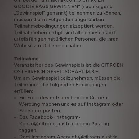
GOODIE BAGS GEWINNEN“ (nachfolgend
„Gewinnspiel“ genannt) teilnehmen zu können,
müssen die im Folgenden angeführten
Teilnahmebedingungen akzeptiert werden.
Teilnahmeberechtigt sind alle unbeschränkt
urteilsfähigen natürlichen Personen, die ihren
Wohnsitz in Österreich haben.
Teilnahme
Veranstalter des Gewinnspiels ist die CITROËN
ÖSTERREICH GESELLSCHAFT M.B.H.
Um am Gewinnspiel teilzunehmen, müssen die
Teilnehmer die folgenden Bedingungen
erfüllen:
Ein Foto des entsprechenden Citroën-
Werbung machen und es auf Instagram oder
Facebook posten.
Das Facebook- Instagram-
Konto@citroen_austria in dem Posting
taggen.
Dem Instagram-Account @citroen_austria