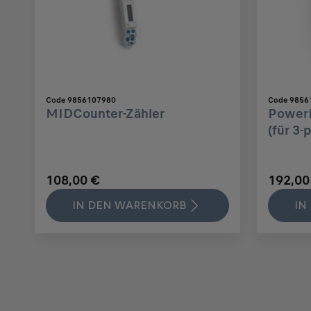
Code 9856107980
Code 9856
MIDCounter-Zähler
PowerM
(für 3-
108,00 €
192,00
IN DEN WARENKORB
IN
Price
Price
Price
Price
Price