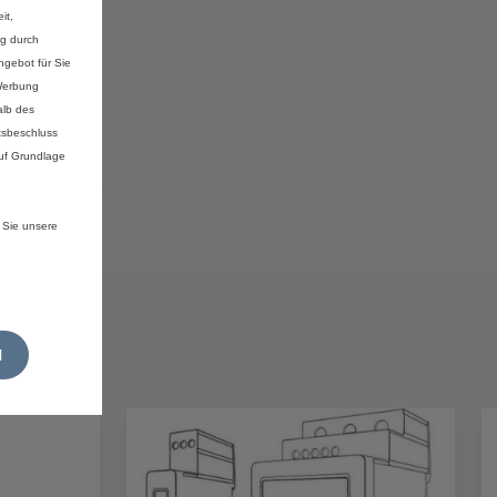
it,
ng durch
gebot für Sie
 Werbung
alb des
tsbeschluss
auf Grundlage
 Sie unsere
N