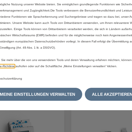
d
ögliche Nutzung unserer Website bieten. Sie ermöglichen grundlegende Funktionen wie Sicherhe
t
erkmanagement und Zugänglichkeit.Die Tools verbessern die Benutzerfreundlichkeit und Leistu
o
ndardoption bei allen Stellantis-Elektrofahrzeugen enthalten)
hiedene Funktionen wie Spracherkennung und Suchergebnisse und tragen so dazu bei, unser An
:
timieren. Unsere Website kann auch Tools von Drittanbietern verwenden, um Ihnen relevantere
tzustellen. Einige Tools können von Drittanbietern verarbeitet werden, die sich in Ländern außerh
1
äischen Wirtschaftsraums (EWR) befinden und für die möglicherweise noch kein Angemessenhei
uständigen europäischen Datenschutzbehörden vorliegt. In diesem Fall erfolgt die Übermittlung 
 Einwilligung (Art. 49 Abs. 1 lit. a DSGVO).
Sie mehr über die von uns verwendeten Tools und deren Verwaltung erfahren möchten, können
e‑Richtlinie
aufrufen oder auf die Schaltfläche „Meine Einstellungen verwalten“ klicken.
schutzerklärung
MEINE EINSTELLUNGEN VERWALTEN
ALLE AKZEPTIERE
essieren