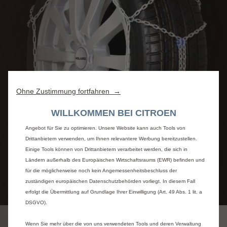
Wir verwenden Cookies und/oder andere Tracking-Tools (die „Tools“), um
sicherzustellen, dass wir Ihnen die bestmögliche Nutzung unserer Website
bieten. Sie ermöglichen grundlegende Funktionen wie Sicherheit,
Ohne Zustimmung fortfahren →
Netzwerkmanagement und Zugänglichkeit.Die Tools verbessern die
Benutzerfreundlichkeit und Leistung durch verschiedene Funktionen wie
WILLKOMMEN BEI CITROEN
Spracherkennung und Suchergebnisse und tragen so dazu bei, unser
Angebot für Sie zu optimieren. Unsere Website kann auch Tools von
Drittanbietern verwenden, um Ihnen relevantere Werbung bereitzustellen.
Einige Tools können von Drittanbietern verarbeitet werden, die sich in
Ländern außerhalb des Europäischen Wirtschaftsraums (EWR) befinden und
für die möglicherweise noch kein Angemessenheitsbeschluss der
zuständigen europäischen Datenschutzbehörden vorliegt. In diesem Fall
erfolgt die Übermittlung auf Grundlage Ihrer Einwilligung (Art. 49 Abs. 1 lit. a
Code
6501941280
DSGVO).
SCHNEEKETTEN PREMIUM
Wenn Sie mehr über die von uns verwendeten Tools und deren Verwaltung