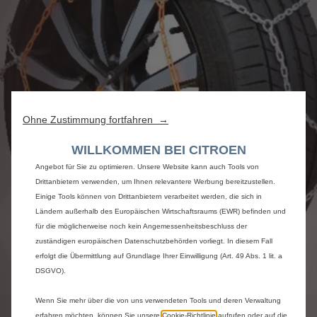
Wir verwenden Cookies und/oder andere Tracking-Tools (die „Tools“), um
sicherzustellen, dass wir Ihnen die bestmögliche Nutzung unserer Website
bieten. Sie ermöglichen grundlegende Funktionen wie Sicherheit,
Ohne Zustimmung fortfahren →
Netzwerkmanagement und Zugänglichkeit.Die Tools verbessern die
Benutzerfreundlichkeit und Leistung durch verschiedene Funktionen wie
WILLKOMMEN BEI CITROEN
Spracherkennung und Suchergebnisse und tragen so dazu bei, unser
Angebot für Sie zu optimieren. Unsere Website kann auch Tools von
Drittanbietern verwenden, um Ihnen relevantere Werbung bereitzustellen.
Einige Tools können von Drittanbietern verarbeitet werden, die sich in
Ländern außerhalb des Europäischen Wirtschaftsraums (EWR) befinden und
für die möglicherweise noch kein Angemessenheitsbeschluss der
zuständigen europäischen Datenschutzbehörden vorliegt. In diesem Fall
erfolgt die Übermittlung auf Grundlage Ihrer Einwilligung (Art. 49 Abs. 1 lit. a
DSGVO).
Code
1623144980
SATZ SCHNEEKETTEN
Wenn Sie mehr über die von uns verwendeten Tools und deren Verwaltung
erfahren möchten, können Sie unsere
Cookie‑Richtlinie
aufrufen oder auf die